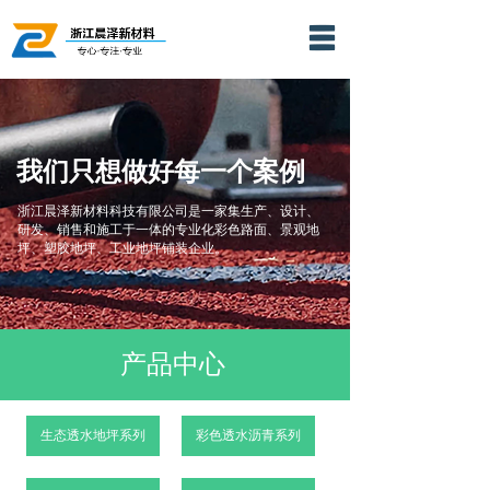
网站首页
公司简介
产品展示
我们只想做好每一个案例
视频专区
浙江晨泽新材料科技有限公司是一家集生产、设计、
研发、销售和施工于一体的专业化彩色路面、景观地
坪、塑胶地坪、工业地坪铺装企业。
新闻动态
应用案例
联系我们
产品中心
生态透水地坪系列
彩色透水沥青系列