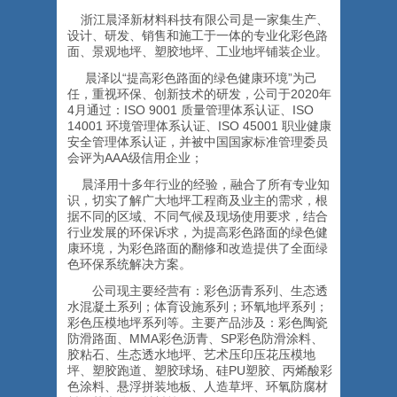
浙江晨泽新材料科技有限公司是一家集生产、
设计、研发、销售和施工于一体的专业化彩色路
面、景观地坪、塑胶地坪、工业地坪铺装企业。
晨泽以“提高彩色路面的绿色健康环境”为己
任，重视环保、创新技术的研发，公司于2020年
4月通过：ISO 9001 质量管理体系认证、ISO
14001 环境管理体系认证、ISO 45001 职业健康
安全管理体系认证，并被中国国家标准管理委员
会评为AAA级信用企业；
晨泽用十多年行业的经验，融合了所有专业知
识，切实了解广大地坪工程商及业主的需求，根
据不同的区域、不同气候及现场使用要求，结合
行业发展的环保诉求，为提高彩色路面的绿色健
康环境，为彩色路面的翻修和改造提供了全面绿
色环保系统解决方案。
公司现主要经营有：彩色沥青系列、生态透
水混凝土系列；体育设施系列；环氧地坪系列；
彩色压模地坪系列等。主要产品涉及：彩色陶瓷
防滑路面、MMA彩色沥青、SP彩色防滑涂料、
胶粘石、生态透水地坪、艺术压印压花压模地
坪、塑胶跑道、塑胶球场、硅PU塑胶、丙烯酸彩
色涂料、悬浮拼装地板、人造草坪、环氧防腐材