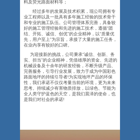
料及荧光路面材料等；
经过多年的发展及技术积累，现公司拥有专
业工程师以及一批具有多年施工经验的技术骨干
和专业的施工队伍。公司管理体系完善，具备较
好的施工管理经验和先进的施工技术，遵循“团
结、开拓、诚信、创优”的企业精神，以“质量优
先，用户至上”为宗旨，承接了大量的施工任务，
在业内享有较好的口碑。
为迎接新的挑战，公司秉承“诚信、创新、务
实、担当”的企业精神，凭借雄厚的资金、先进的
机械设备及十余年的研发经验，不断升级产品、
完善服务，引导行业发展，致力于成为中国彩色
路面地坪的持续引导者!为实现地坪产品的环保
性，我们承诺不仅仅考量当前的环境，更为未来
思考。持续减少有害物质排放，以绿色、节能为
全人类守护蓝色的天空，是我们晨泽的使命，也
是我们对社会的承诺!