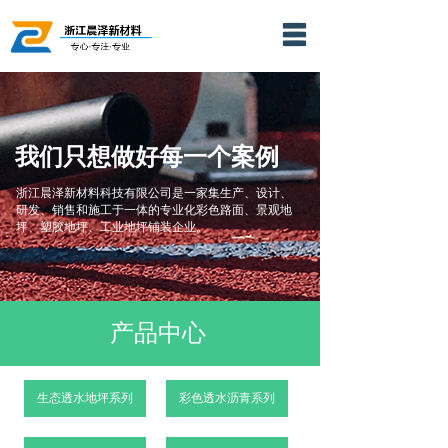
网站首页
公司简介
产品展示
我们只想做好每一个案例
视频专区
浙江晨泽新材料科技有限公司是一家集生产、设计、
研发、销售和施工于一体的专业化彩色路面、景观地
坪、塑胶地坪、工业地坪铺装企业。
新闻动态
应用案例
联系我们
产品中心
生态透水地坪系列
彩色透水沥青系列